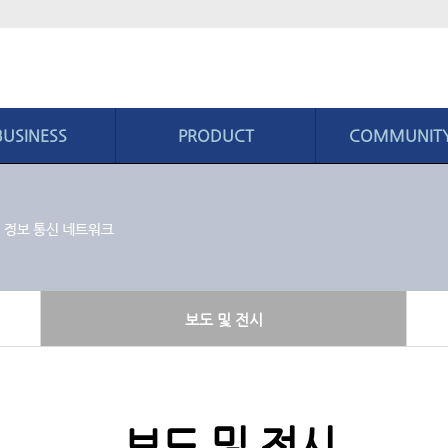
BUSINESS
PRODUCT
COMMUNIT
지니스
제품소개
커뮤니티
영역
Anyfusion ACPi System
공지사항
역량
MCST
보도 및 전시
시스템
Anyfusion Cylinder Pump
채용정보
보도 및 전시
Cylinder Cartridge
EZ Regular
보도 및 전시