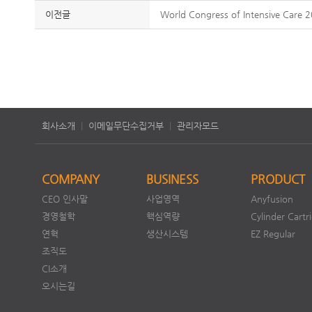
이전글
World Congress of Intensive Car
회사소개
|
이메일무단수집거부
|
관리자모드
COMPANY
BUSINESS
PRODUCT
CEO 인사말
사업영역
Anyfusion
경영철학
핵심역량
Cylinder Cartr
연혁
생산시스템
EZ Regular
조직도
CI소개
오시는길