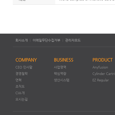
회사소개
|
이메일무단수집거부
|
관리자모드
COMPANY
BUSINESS
PRODUCT
CEO 인사말
사업영역
Anyfusion
경영철학
핵심역량
Cylinder Cartr
연혁
생산시스템
EZ Regular
조직도
CI소개
오시는길