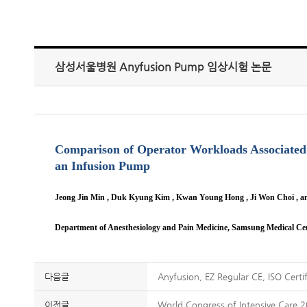
삼성서울병원 Anyfusion Pump 임상시험 논문
Comparison of Operator Workloads Associated
an Infusion Pump
Jeong Jin Min , Duk Kyung Kim , Kwan Young Hong , Ji Won Choi , 
Department of Anesthesiology and Pain Medicine, Samsung Medical Cen
다음글
Anyfusion, EZ Regular CE, ISO Certif
이전글
World Congress of Intensive Car